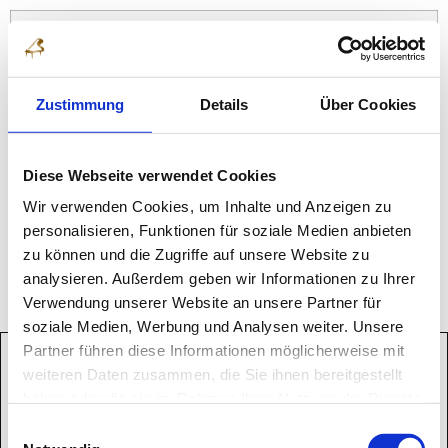
AGE GROUP I
Zustimmung
Details
Über Cookies
Ning
Darwin
1st Prize
Beyer
Amélie Mayumi
1st Prize
Diese Webseite verwendet Cookies
Wir verwenden Cookies, um Inhalte und Anzeigen zu
Zhang
Eileen Hanyu
2nd Prize
personalisieren, Funktionen für soziale Medien anbieten
zu können und die Zugriffe auf unsere Website zu
Wei
Elise
3rd Prize
analysieren. Außerdem geben wir Informationen zu Ihrer
Verwendung unserer Website an unsere Partner für
soziale Medien, Werbung und Analysen weiter. Unsere
Partner führen diese Informationen möglicherweise mit
weiteren Daten zusammen, die Sie ihnen bereitgestellt
haben oder die sie im Rahmen Ihrer Nutzung der Dienste
gesammelt haben.
Einwilligungsauswahl