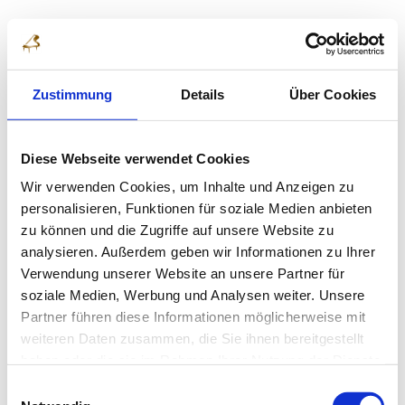
Zustimmung
Details
Über Cookies
Diese Webseite verwendet Cookies
Wir verwenden Cookies, um Inhalte und Anzeigen zu
personalisieren, Funktionen für soziale Medien anbieten
Frieda Hollmer





8 Jahre alt, Deutschland
zu können und die Zugriffe auf unsere Website zu
analysieren. Außerdem geben wir Informationen zu Ihrer
Verwendung unserer Website an unsere Partner für
soziale Medien, Werbung und Analysen weiter. Unsere
Wir möchten uns noch ganz herzlich für Ihren wunderbaren,
Partner führen diese Informationen möglicherweise mit
liebevollen und sehr persönlichen Wettbewerb bedanken!
weiteren Daten zusammen, die Sie ihnen bereitgestellt
Ihre Organisation war fantastisch! Die Website, der Newsletter,
haben oder die sie im Rahmen Ihrer Nutzung der Dienste
das Rahmenprogramm, alle Informationen zur rechten Zeit, die
gesammelt haben.
Räumlichkeiten, die Lage…- alles war perfekt!
Einwilligungsauswahl