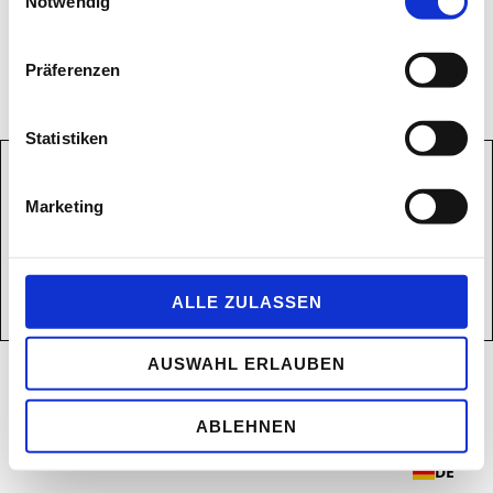
Notwendig
Allen Beteiligten sei herzlich gedankt! Ihnen und Herrn Hücker
großen Respekt für diese Leistung!
Präferenzen
L. Hollmer, Mutter von Frieda
Statistiken
Marketing
ALLE ZULASSEN
AUSWAHL ERLAUBEN
ABLEHNEN
DE