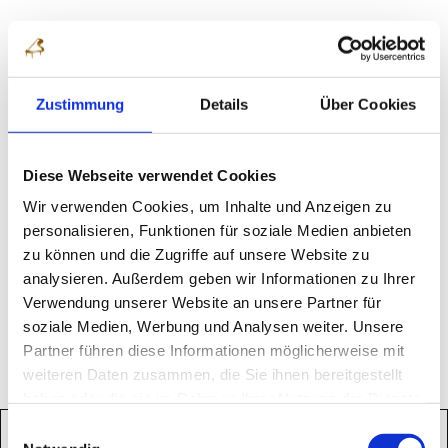
Simon Haje
Zustimmung
Details
Über Cookies





18 Jahre alt, Deutschland
Diese Webseite verwendet Cookies
Wir verwenden Cookies, um Inhalte und Anzeigen zu
personalisieren, Funktionen für soziale Medien anbieten
zu können und die Zugriffe auf unsere Website zu
Liebe Frau Danne-Feldmann & Team,
analysieren. Außerdem geben wir Informationen zu Ihrer
noch einmal vielen Dank für die exzellente
Verwendung unserer Website an unsere Partner für
Organisation des Wettbewerbes. Somit konnte man
soziale Medien, Werbung und Analysen weiter. Unsere
sich wirklich auf das Spielen konzentrieren!
Partner führen diese Informationen möglicherweise mit
weiteren Daten zusammen, die Sie ihnen bereitgestellt
haben oder die sie im Rahmen Ihrer Nutzung der Dienste
gesammelt haben.
Einwilligungsauswahl