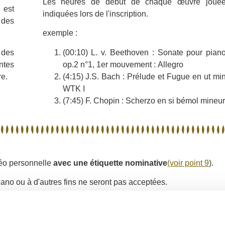
Les heures de début de chaque œuvre jouée 
 est
indiquées lors de l'inscription.
 des
exemple :
e des
(00:10) L. v. Beethoven : Sonate pour pian
ntes
op.2 n°1, 1er mouvement : Allegro
re.
(4:15) J.S. Bach : Prélude et Fugue en ut m
WTK I
(7:45) F. Chopin : Scherzo en si bémol mineur
idéo personnelle
avec une étiquette nominative
(voir point 9
).
ano ou à d'autres fins ne seront pas acceptées.
eul fichier vidéo. Il est possible de faire des pauses entre les