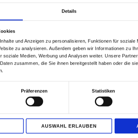
Details
ement non coupé et non édité !
 autorisés.
Cookies
nhalte und Anzeigen zu personalisieren, Funktionen für soziale
nce de 2 à 4 mètres de l'instrument.
Website zu analysieren. Außerdem geben wir Informationen zu I
r soziale Medien, Werbung und Analysen weiter. Unsere Partner
 Daten zusammen, die Sie ihnen bereitgestellt haben oder die s
bles.
n.
ez pas à bout
Präferenzen
Statistiken
trement.
AUSWAHL ERLAUBEN
e qu'en mode