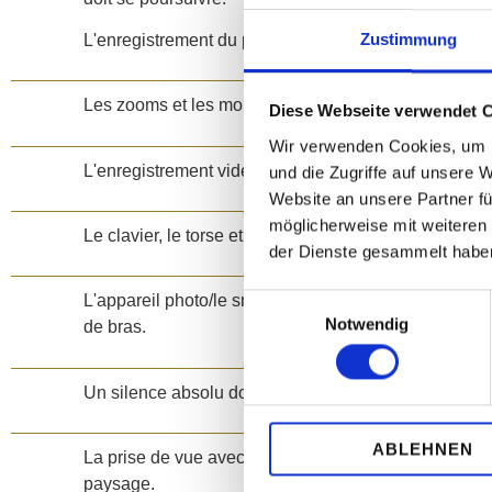
Zustimmung
L'enregistrement du programme joué doit être entièr
Les zooms et les mouvements de caméra ne sont pas
Diese Webseite verwendet 
Wir verwenden Cookies, um I
L'enregistrement vidéo doit être effectué à une dista
und die Zugriffe auf unsere 
Website an unsere Partner fü
möglicherweise mit weiteren
Le clavier, le torse et les mains doivent être bien visi
der Dienste gesammelt habe
L'appareil photo/le smartphone est immobile, ne film
Einwilligungsauswahl
Notwendig
de bras.
Un silence absolu doit régner dans la salle d'enregis
ABLEHNEN
La prise de vue avec un smartphone ne peut se fair
paysage.