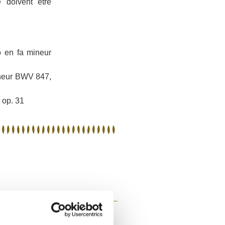
doivent être
o en fa mineur
ineur BWV 847,
 op. 31
 morceaux, mais l'enregistrement