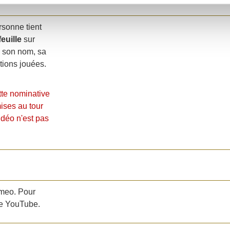
rsonne tient
feuille
sur
, son nom, sa
tions jouées.
tte nominative
ises au tour
idéo n'est pas
imeo. Pour
te YouTube.