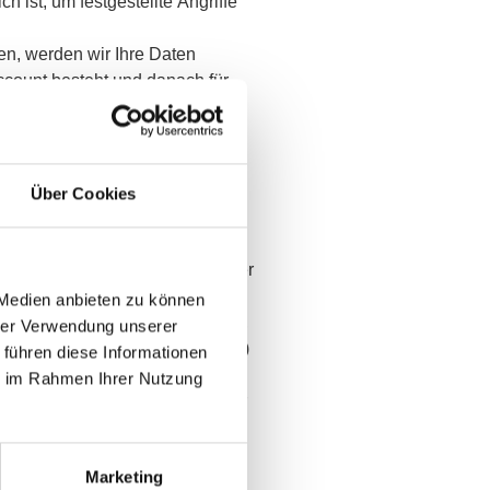
ch ist, um festgestellte Angriffe
en, werden wir Ihre Daten
Account besteht und danach für
 dies vorsehen. Serverlogs,
nach längstens einem Monat
Über Cookies
onenbezogenen Daten
en Voraussetzungen anwendbaren
personenbezogenen Daten wir über
n zu erhalten, (ii) die
 Medien anbieten zu können
Ihrer personenbezogenen Daten,
hrer Verwendung unserer
beitet werden, zu verlangen, (iii)
 führen diese Informationen
er personenbezogenen Daten
ie im Rahmen Ihrer Nutzung
mständen der Verarbeitung Ihrer
oder die für das Verarbeiten
(v) Datenübertragbarkeit zu
Marketing
n welche Ihre personenbezogenen