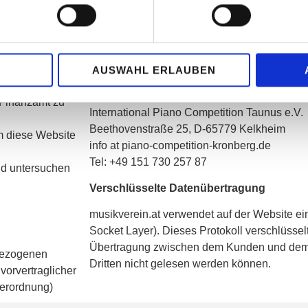
preten, Programm
Daten übermittelt werden, zu kennen und (vi
Beschwerde zu erheben.
sletter
Unsere Kontaktdaten
erer,
AUSWAHL ERLAUBEN
Sollten Sie zu der Verarbeitung Ihrer pers
u informieren;
Anliegen haben, wenden Sie sich bitte an u
 Finanzamt zu
International Piano Competition Taunus e.V.
Beethovenstraße 25, D-65779 Kelkheim
m diese Website
info at piano-competition-kronberg.de
Tel: +49 151 730 257 87
nd untersuchen
Verschlüsselte Datenübertragung
musikverein.at verwendet auf der Website e
Socket Layer). Dieses Protokoll verschlüsse
Übertragung zwischen dem Kunden und dem 
nbezogenen
Dritten nicht gelesen werden können.
vorvertraglicher
erordnung)