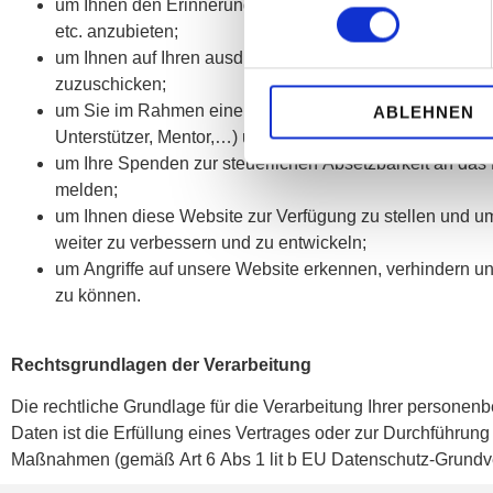
um Ihnen den Erinnerungsservice an ein Konzert, Inter
etc. anzubieten;
um Ihnen auf Ihren ausdrücklichen Wunsch unseren New
zuzuschicken;
um Sie im Rahmen einer erweiterten Mitgliedschaft (Förd
ABLEHNEN
Unterstützer, Mentor,…) über Ihre zusätzlichen Vorteile z
um Ihre Spenden zur steuerlichen Absetzbarkeit an das
melden;
um Ihnen diese Website zur Verfügung zu stellen und u
weiter zu verbessern und zu entwickeln;
um Angriffe auf unsere Website erkennen, verhindern u
zu können.
Rechtsgrundlagen der Verarbeitung
Die rechtliche Grundlage für die Verarbeitung Ihrer persone
Daten ist die Erfüllung eines Vertrages oder zur Durchführung 
Maßnahmen (gemäß Art 6 Abs 1 lit b EU Datenschutz-Grundv