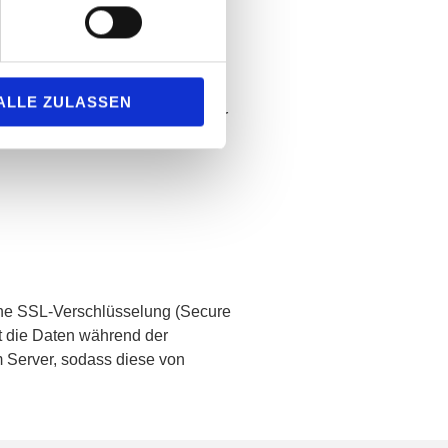
i) bei der zuständigen Behörde
ALLE ZULASSEN
onenbezogenen Daten Fragen oder
ns:
ine SSL-Verschlüsselung (Secure
lt die Daten während der
Server, sodass diese von