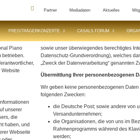
Partner
Mediadaten
Aktuelles
Mitg
PREISTRÄGERKONZERTE
CASALS FORUM
ORGAN
onal Piano
sowie unser überwiegendes berechtigtes Inte
 betrieben.
Datenschutz-Grundverordnung), welches dari
erantwortlicher,
„Zweck der Datenverarbeitung“ genannten Z
 Website
Übermittlung Ihrer personenbezogenen D
Wir geben keine personenbezogenen Daten an
folgenden Zwecken:
Informationen
die Deutsche Post; sowie andere von u
uf unserer
Versandunternehmen;
ers, die
die Organisationen, die von uns im Bez
ht haben, und
Rahmenprogramms während des Klavie
serer Webseite
werden;
g oder