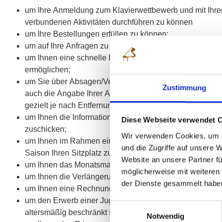
um Ihre Anmeldung zum Klavierwettbewerb und mit Ihre
verbundenen Aktivitäten durchführen zu können
um Ihre Bestellungen erfüllen zu können;
um auf Ihre Anfragen zu antworten;
um Ihnen eine schnelle Bestellung ohne neuerliche Da
ermöglichen;
um Sie über Absagen/Verschiebungen informieren zu kö
Zustimmung
auch die Angabe Ihrer Adresse wichtig, damit wir Sie b
gezielt je nach Entfernung zum Verein informieren könn
um Ihnen die Informationen zu den bevorstehenden Ver
Diese Webseite verwendet 
zuschicken;
Wir verwenden Cookies, um I
um Ihnen im Rahmen eines möglichen Abonnements fü
und die Zugriffe auf unsere 
Saison Ihren Sitzplatz zu reservieren und zur Bestellun
Website an unsere Partner fü
um Ihnen das Monatsmagazin zuzuschicken;
möglicherweise mit weiteren
um Ihnen die Verlängerung einer Mitgliedschaft anzubie
der Dienste gesammelt habe
um Ihnen eine Rechnung nach §14 Umsatzsteuergesetz 
um den Erwerb einer Jugendmitgliedschaft, bei denen d
Einwilligungsauswahl
altersmäßig beschränkt sind, zu ermöglichen;
Notwendig