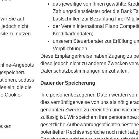
das jeweilige von Ihnen gewählte Kred
Zahlungsdienstleister oder die Bank 
wir Sie auf
Lastschriften zur Bezahlung Ihrer Mitgli
 jedoch nicht
der Verein International Piano Competit
bsite zu nutzen
Kreditkartendaten;
unserem Steuerberater zur Erfüllung un
Verpflichtungen.
Diese Empfängerkreise haben Zugang zu pe
diese jedoch nicht zu anderen Zwecken verwe
Online-Angebots
Datenschutzbestimmungen einzuhalten.
gespeichert.
ationen, sodass
Dauer der Speicherung
es ein, die die
ie Cookie-
Ihre personenbezogenen Daten werden von u
dies vernünftigerweise von uns als nötig era
genannten Zwecke zu erreichen und wie di
zulässig ist. Wir speichern Ihre personenbe
gesetzliche Aufbewahrungspflichten bestehe
ecken
potentieller Rechtsansprüche noch nicht abg