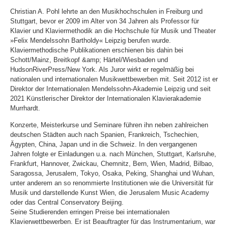
Christian A. Pohl lehrte an den Musikhochschulen in Freiburg und
Stuttgart, bevor er 2009 im Alter von 34 Jahren als Professor für
Klavier und Klaviermethodik an die Hochschule für Musik und Theater
»Felix Mendelssohn Bartholdy« Leipzig berufen wurde.
Klaviermethodische Publikationen erschienen bis dahin bei
Schott/Mainz, Breitkopf &amp; Härtel/Wiesbaden und
HudsonRiverPress/New York. Als Juror wirkt er regelmäßig bei
nationalen und internationalen Musikwettbewerben mit. Seit 2012 ist er
Direktor der Internationalen Mendelssohn-Akademie Leipzig und seit
2021 Künstlerischer Direktor der Internationalen Klavierakademie
Murrhardt.
Konzerte, Meisterkurse und Seminare führen ihn neben zahlreichen
deutschen Städten auch nach Spanien, Frankreich, Tschechien,
Ägypten, China, Japan und in die Schweiz. In den vergangenen
Jahren folgte er Einladungen u.a. nach München, Stuttgart, Karlsruhe,
Frankfurt, Hannover, Zwickau, Chemnitz, Bern, Wien, Madrid, Bilbao,
Saragossa, Jerusalem, Tokyo, Osaka, Peking, Shanghai und Wuhan,
unter anderem an so renommierte Institutionen wie die Universität für
Musik und darstellende Kunst Wien, die Jerusalem Music Academy
oder das Central Conservatory Beijing.
Seine Studierenden erringen Preise bei internationalen
Klavierwettbewerben. Er ist Beauftragter für das Instrumentarium, war