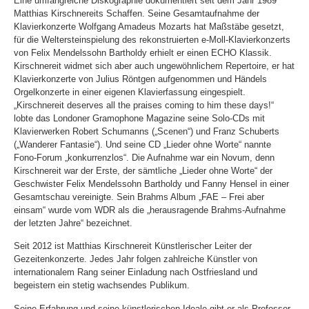
Eine umfangreiche Diskographie dokumentiert seit dem Jahr 1989
Matthias Kirschnereits Schaffen. Seine Gesamtaufnahme der
Klavierkonzerte Wolfgang Amadeus Mozarts hat Maßstäbe gesetzt,
für die Weltersteinspielung des rekonstruierten e-Moll-Klavierkonzerts
von Felix Mendelssohn Bartholdy erhielt er einen ECHO Klassik.
Kirschnereit widmet sich aber auch ungewöhnlichem Repertoire, er hat
Klavierkonzerte von Julius Röntgen aufgenommen und Händels
Orgelkonzerte in einer eigenen Klavierfassung eingespielt.
„Kirschnereit deserves all the praises coming to him these days!“
lobte das Londoner Gramophone Magazine seine Solo-CDs mit
Klavierwerken Robert Schumanns („Scenen“) und Franz Schuberts
(„Wanderer Fantasie“). Und seine CD „Lieder ohne Worte“ nannte
Fono-Forum „konkurrenzlos“. Die Aufnahme war ein Novum, denn
Kirschnereit war der Erste, der sämtliche „Lieder ohne Worte“ der
Geschwister Felix Mendelssohn Bartholdy und Fanny Hensel in einer
Gesamtschau vereinigte. Sein Brahms Album „FAE – Frei aber
einsam“ wurde vom WDR als die „herausragende Brahms-Aufnahme
der letzten Jahre“ bezeichnet.
Seit 2012 ist Matthias Kirschnereit Künstlerischer Leiter der
Gezeitenkonzerte. Jedes Jahr folgen zahlreiche Künstler von
internationalem Rang seiner Einladung nach Ostfriesland und
begeistern ein stetig wachsendes Publikum.
Seine Erfahrung und seine künstlerischen Ideale gibt er als Professor