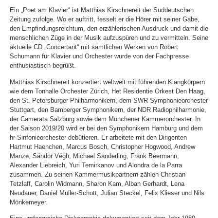
Ein „Poet am Klavier“ ist Matthias Kirschnereit der Süddeutschen
Zeitung zufolge. Wo er auftritt, fesselt er die Hörer mit seiner Gabe,
den Empfindungsreichtum, den erzählerischen Ausdruck und damit die
menschlichen Züge in der Musik aufzuspüren und zu vermitteln. Seine
aktuelle CD „Concertant“ mit sämtlichen Werken von Robert
Schumann für Klavier und Orchester wurde von der Fachpresse
enthusiastisch begrüßt.
Matthias Kirschnereit konzertiert weltweit mit führenden Klangkörpern
wie dem Tonhalle Orchester Zürich, Het Residentie Orkest Den Haag,
den St. Petersburger Philharmonikern, dem SWR Symphonieorchester
Stuttgart, den Bamberger Symphonikern, der NDR Radiophilharmonie,
der Camerata Salzburg sowie dem Münchener Kammerorchester. In
der Saison 2019/20 wird er bei den Symphonikern Hamburg und dem
hr-Sinfonieorchester debütieren. Er arbeitete mit den Dirigenten
Hartmut Haenchen, Marcus Bosch, Christopher Hogwood, Andrew
Manze, Sándor Végh, Michael Sanderling, Frank Beermann,
Alexander Liebreich, Yuri Temirkanov und Alondra de la Parra
zusammen. Zu seinen Kammermusikpartnern zählen Christian
Tetzlaff, Carolin Widmann, Sharon Kam, Alban Gerhardt, Lena
Neudauer, Daniel Müller-Schott, Julian Steckel, Felix Klieser und Nils
Mönkemeyer.