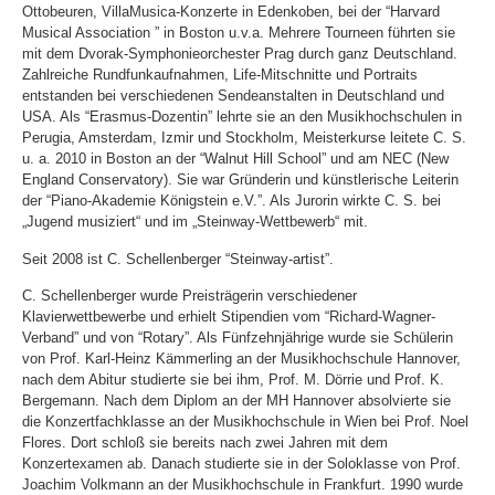
Ottobeuren, VillaMusica-Konzerte in Edenkoben, bei der “Harvard
Musical Association ” in Boston u.v.a. Mehrere Tourneen führten sie
mit dem Dvorak-Symphonieorchester Prag durch ganz Deutschland.
Zahlreiche Rundfunkaufnahmen, Life-Mitschnitte und Portraits
entstanden bei verschiedenen Sendeanstalten in Deutschland und
USA. Als “Erasmus-Dozentin” lehrte sie an den Musikhochschulen in
Perugia, Amsterdam, Izmir und Stockholm, Meisterkurse leitete C. S.
u. a. 2010 in Boston an der “Walnut Hill School” und am NEC (New
England Conservatory). Sie war Gründerin und künstlerische Leiterin
der “Piano-Akademie Königstein e.V.”. Als Jurorin wirkte C. S. bei
„Jugend musiziert“ und im „Steinway-Wettbewerb“ mit.
Seit 2008 ist C. Schellenberger “Steinway-artist”.
C. Schellenberger wurde Preisträgerin verschiedener
Klavierwettbewerbe und erhielt Stipendien vom “Richard-Wagner-
Verband” und von “Rotary”. Als Fünfzehnjährige wurde sie Schülerin
von Prof. Karl-Heinz Kämmerling an der Musikhochschule Hannover,
nach dem Abitur studierte sie bei ihm, Prof. M. Dörrie und Prof. K.
Bergemann. Nach dem Diplom an der MH Hannover absolvierte sie
die Konzertfachklasse an der Musikhochschule in Wien bei Prof. Noel
Flores. Dort schloß sie bereits nach zwei Jahren mit dem
Konzertexamen ab. Danach studierte sie in der Soloklasse von Prof.
Joachim Volkmann an der Musikhochschule in Frankfurt. 1990 wurde