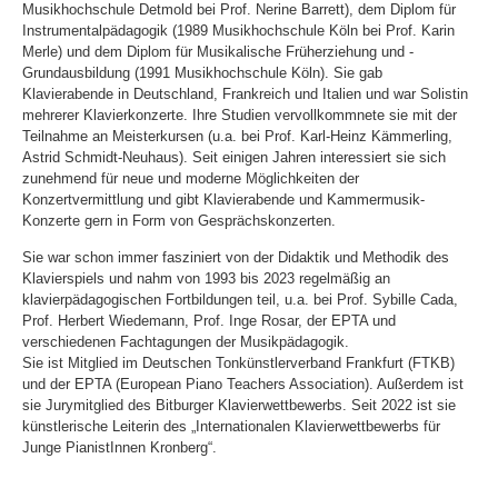
Musikhochschule Detmold bei Prof. Nerine Barrett), dem Diplom für
Instrumentalpädagogik (1989 Musikhochschule Köln bei Prof. Karin
Merle) und dem Diplom für Musikalische Früherziehung und -
Grundausbildung (1991 Musikhochschule Köln). Sie gab
Klavierabende in Deutschland, Frankreich und Italien und war Solistin
mehrerer Klavierkonzerte. Ihre Studien vervollkommnete sie mit der
Teilnahme an Meisterkursen (u.a. bei Prof. Karl-Heinz Kämmerling,
Astrid Schmidt-Neuhaus). Seit einigen Jahren interessiert sie sich
zunehmend für neue und moderne Möglichkeiten der
Konzertvermittlung und gibt Klavierabende und Kammermusik-
Konzerte gern in Form von Gesprächskonzerten.
Sie war schon immer fasziniert von der Didaktik und Methodik des
Klavierspiels und nahm von 1993 bis 2023 regelmäßig an
klavierpädagogischen Fortbildungen teil, u.a. bei Prof. Sybille Cada,
Prof. Herbert Wiedemann, Prof. Inge Rosar, der EPTA und
verschiedenen Fachtagungen der Musikpädagogik.
Sie ist Mitglied im Deutschen Tonkünstlerverband Frankfurt (FTKB)
und der EPTA (European Piano Teachers Association). Außerdem ist
sie Jurymitglied des Bitburger Klavierwettbewerbs. Seit 2022 ist sie
künstlerische Leiterin des „Internationalen Klavierwettbewerbs für
Junge PianistInnen Kronberg“.