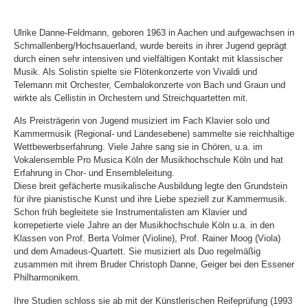
Ulrike Danne-Feldmann, geboren 1963 in Aachen und aufgewachsen in
Schmallenberg/Hochsauerland, wurde bereits in ihrer Jugend geprägt
durch einen sehr intensiven und vielfältigen Kontakt mit klassischer
Musik. Als Solistin spielte sie Flötenkonzerte von Vivaldi und
Telemann mit Orchester, Cembalokonzerte von Bach und Graun und
wirkte als Cellistin in Orchestern und Streichquartetten mit.
Als Preisträgerin von Jugend musiziert im Fach Klavier solo und
Kammermusik (Regional- und Landesebene) sammelte sie reichhaltige
Wettbewerbserfahrung. Viele Jahre sang sie in Chören, u.a. im
Vokalensemble Pro Musica Köln der Musikhochschule Köln und hat
Erfahrung in Chor- und Ensembleleitung.
Diese breit gefächerte musikalische Ausbildung legte den Grundstein
für ihre pianistische Kunst und ihre Liebe speziell zur Kammermusik.
Schon früh begleitete sie Instrumentalisten am Klavier und
korrepetierte viele Jahre an der Musikhochschule Köln u.a. in den
Klassen von Prof. Berta Volmer (Violine), Prof. Rainer Moog (Viola)
und dem Amadeus-Quartett. Sie musiziert als Duo regelmäßig
zusammen mit ihrem Bruder Christoph Danne, Geiger bei den Essener
Philharmonikern.
Ihre Studien schloss sie ab mit der Künstlerischen Reifeprüfung (1993