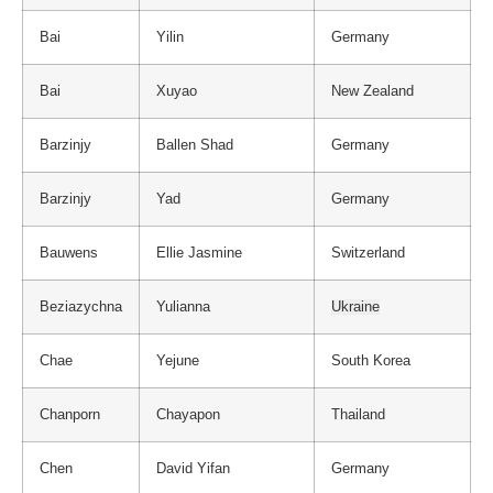
Bai
Yilin
Germany
Bai
Xuyao
New Zealand
Barzinjy
Ballen Shad
Germany
Barzinjy
Yad
Germany
Bauwens
Ellie Jasmine
Switzerland
Beziazychna
Yulianna
Ukraine
Chae
Yejune
South Korea
Chanporn
Chayapon
Thailand
Chen
David Yifan
Germany