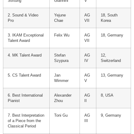
Stiftung
Giannini
V
2. Sound & Video
Yejune
AG
18, South
Pro
Chae
VII
Korea
3. IKAM Exceptional
Felix Wu
AG
18, Germany
Talent Award
VII
4. MK Talent Award
Stefan
AG
12,
Szypura
IV
Switzerland
5. CS Talent Award
Jan
AG
13, Germany
Wimmer
V
6. Best International
Alexander
AG
8, USA
Pianist
Zhou
II
7. Best Interpretation
Toni Gu
AG
9, Germany
of a Piece from the
III
Classical Period