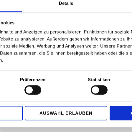
Details
Cookies
ERWEISUNG
SPENDEN ÜBER PAYPAL
nhalte und Anzeigen zu personalisieren, Funktionen für soziale
Website zu analysieren. Außerdem geben wir Informationen zu I
.V.
r soziale Medien, Werbung und Analysen weiter. Unsere Partner
 Daten zusammen, die Sie ihnen bereitgestellt haben oder die s
n.
Präferenzen
Statistiken
nterstützung!
n und Mitgliedsbeiträge
eis als Spendenquittung
AUSWAHL ERLAUBEN
hter Nachweis gilt: ein
ungsbestätigung der
.