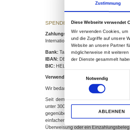
Zustimmung
Diese Webseite verwendet 
SPENDEN VIA DIREKTE BANKÜB
Wir verwenden Cookies, um I
Zahlungsempfänger:
und die Zugriffe auf unsere 
International Piano Competition Taunus e
Website an unsere Partner fü
Bank:
Taunus Sparkasse
möglicherweise mit weiteren
IBAN:
DE 79 5125 0000 0005 2135 33
der Dienste gesammelt habe
BIC:
HELADEF1TSK
Einwilligungsauswahl
Verwendungszweck:
Spende
Notwendig
Wir bedanken uns sehr herzlich für Ihre U
Seit dem 01.01.2021 reicht für Spende
unter 300 Euro ein vereinfachter Nachw
ABLEHNEN
gegenüber dem Finanzamt. Als vereinfac
einfacher Kontoauszug, eine Buch
Überweisung oder ein Einzahlungsbeleg