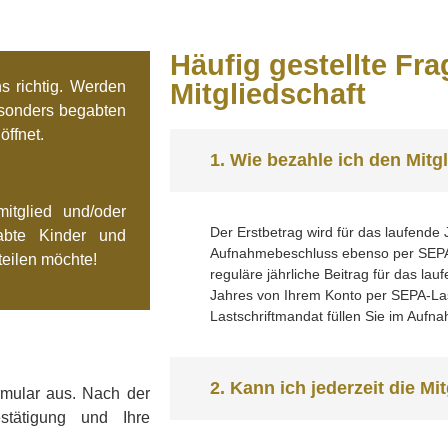
Häufig gestellte Fra
s richtig. Werden
Mitgliedschaft
besonders begabten
öffnet.
1. Wie bezahle ich den Mitg
itglied und/oder
Der Erstbetrag wird für das laufende
abte Kinder und
Aufnahmebeschluss ebenso per SEPA-
teilen möchte!
reguläre jährliche Beitrag für das la
Jahres von Ihrem Konto per SEPA-Las
Lastschriftmandat füllen Sie im Aufn
2. Kann ich jederzeit die M
rmular aus. Nach der
stätigung und Ihre