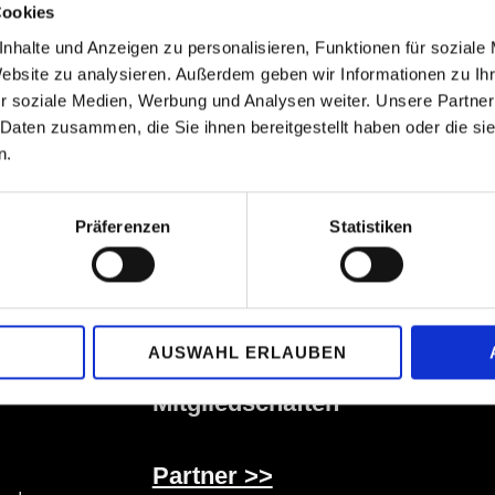
Cookies
nhalte und Anzeigen zu personalisieren, Funktionen für soziale
Website zu analysieren. Außerdem geben wir Informationen zu I
ER ABONNIEREN
r soziale Medien, Werbung und Analysen weiter. Unsere Partner
 Daten zusammen, die Sie ihnen bereitgestellt haben oder die s
n.
Präferenzen
Statistiken
Verein
info at piano-competition-kronberg.de
Montag bis Freitag 9:30 bis 18 Uhr
AUSWAHL ERLAUBEN
Geierfeld 49, D-65812 Bad Soden Ts
Mitgliedschaften
Partner >>