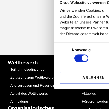
Diese Webseite verwendet 
Wir verwenden Cookies, um I
und die Zugriffe auf unsere 
NEWSLETT
Website an unsere Partner fü
möglicherweise mit weiteren
der Dienste gesammelt habe
Einwilligungsauswahl
Notwendig
Wettbewerb
Quick Links
Teilnahmebedingungen
Über uns
ABLEHNEN
Zulassung zum Wettbewerb
Partner
Altersgruppen und Repertoire
Mediadaten
Ablauf des Wettbewerbs
Aktuelles
Anmeldung
Förderer werden
Organisatorisches