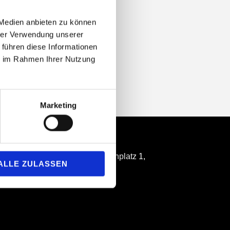
 Medien anbieten zu können
hrer Verwendung unserer
 führen diese Informationen
ie im Rahmen Ihrer Nutzung
Marketing
Location
Casals Forum: Beethovenplatz 1,
ALLE ZULASSEN
D-61476 Kronberg Ts.