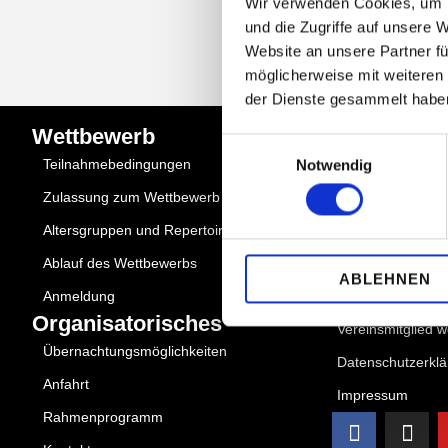
Wir verwenden Cookies, um I
und die Zugriffe auf unsere 
Website an unsere Partner fü
möglicherweise mit weiteren
der Dienste gesammelt habe
Wettbewerb
Quick Links
Einwilligungsauswahl
Teilnahmebedingungen
Über uns
Notwendig
Zulassung zum Wettbewerb
Partner
Altersgruppen und Repertoire
Mediadaten
Ablauf des Wettbewerbs
Aktuelles
ABLEHNEN
Anmeldung
Förderer werden
Organisatorisches
Vereinsmitglied 
Übernachtungsmöglichkeiten
Datenschutzerkl
Anfahrt
Impressum
Rahmenprogramm