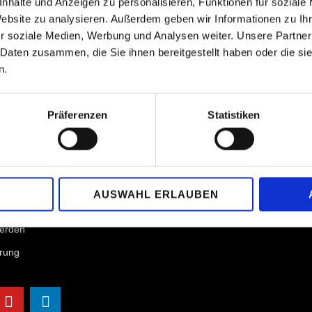
nhalte und Anzeigen zu personalisieren, Funktionen für soziale
Website zu analysieren. Außerdem geben wir Informationen zu I
r soziale Medien, Werbung und Analysen weiter. Unsere Partner
 Daten zusammen, die Sie ihnen bereitgestellt haben oder die s
n.
Verein
info at piano-competition-kronberg.de
Präferenzen
Statistiken
Montag bis Freitag 9:30 bis 18 Uhr
Geierfeld 49, D-65812 Bad Soden Ts
Mitgliedschaften
AUSWAHL ERLAUBEN
Partner >>
werden
ärung