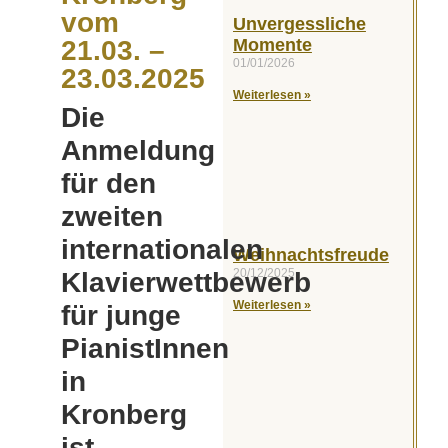
vom
Unvergessliche
Momente
21.03. –
01/01/2026
23.03.2025
Weiterlesen »
Die
Anmeldung
für den
zweiten
internationalen
Weihnachtsfreude
20/12/2025
Klavierwettbewerb
Weiterlesen »
für junge
PianistInnen
in
Kronberg
ist