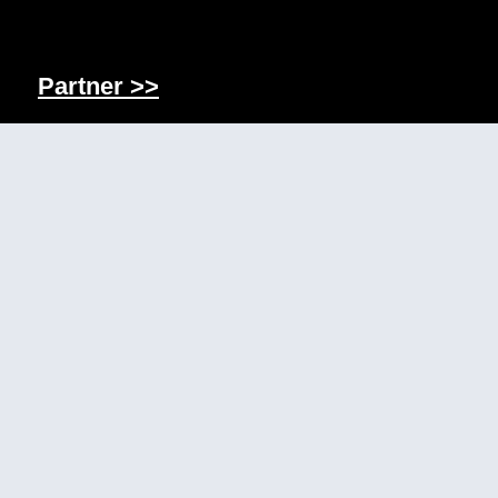
Partner >>
Location
Casals Forum: Beethovenplatz 1,
D-61476 Kronberg Ts.