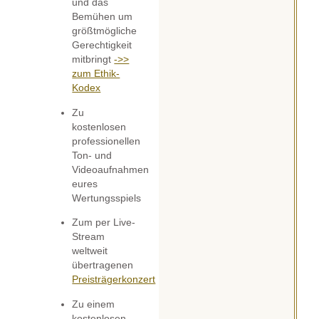
und das
Bemühen um
größtmögliche
Gerechtigkeit
mitbringt
->>
zum Ethik-
Kodex
Zu
kostenlosen
professionellen
Ton- und
Videoaufnahmen
eures
Wertungsspiels
Zum per Live-
Stream
weltweit
übertragenen
Preisträgerkonzert
Zu einem
kostenlosen