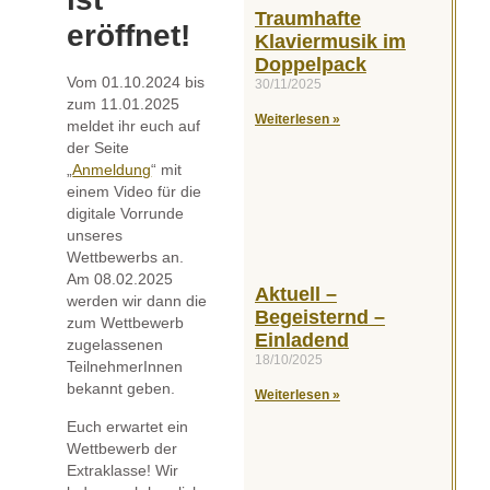
Traumhafte
eröffnet!
Klaviermusik im
Doppelpack
Vom 01.10.2024 bis
30/11/2025
zum 11.01.2025
Weiterlesen »
meldet ihr euch auf
der Seite
„
Anmeldung
“ mit
einem Video für die
digitale Vorrunde
unseres
Wettbewerbs an.
Am 08.02.2025
Aktuell –
werden wir dann die
Begeisternd –
zum Wettbewerb
Einladend
zugelassenen
18/10/2025
TeilnehmerInnen
bekannt geben.
Weiterlesen »
Euch erwartet ein
Wettbewerb der
Extraklasse! Wir