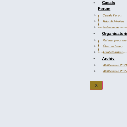
Casals
Forum
Casals Forum
Räumlichkeiten
Instrumente
Organisator
Rahmenprogram
Übernachtung
Anfahrt/Parken
Archiv
Wettbewerb 2023
Wettbewerb 2025
X