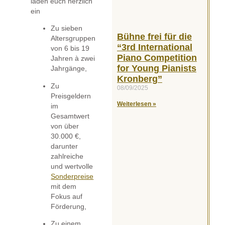
laden euch herzlich
ein
Zu sieben
Bühne frei für die
Altersgruppen
“3rd International
von 6 bis 19
Piano Competition
Jahren à zwei
for Young Pianists
Jahrgänge,
Kronberg”
Zu
08/09/2025
Preisgeldern
Weiterlesen »
im
Gesamtwert
von über
30.000 €,
darunter
zahlreiche
und wertvolle
Sonderpreise
mit dem
Fokus auf
Förderung,
Zu einem