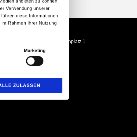
 Medien anbieten zu können
hrer Verwendung unserer
 führen diese Informationen
ie im Rahmen Ihrer Nutzung
Location
Casals Forum: Beethovenplatz 1,
D-61476 Kronberg Ts.
Marketing
ALLE ZULASSEN