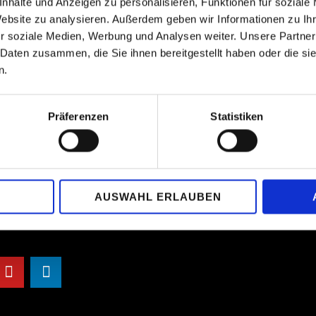
nhalte und Anzeigen zu personalisieren, Funktionen für soziale
Website zu analysieren. Außerdem geben wir Informationen zu I
r soziale Medien, Werbung und Analysen weiter. Unsere Partner
 Daten zusammen, die Sie ihnen bereitgestellt haben oder die s
Verein
n.
info at piano-competition-kronberg.de
Montag bis Freitag 9:30 bis 18 Uhr
Geierfeld 49, D-65812 Bad Soden Ts
Präferenzen
Statistiken
Mitgliedschaften
Partner >>
AUSWAHL ERLAUBEN
werden
ärung