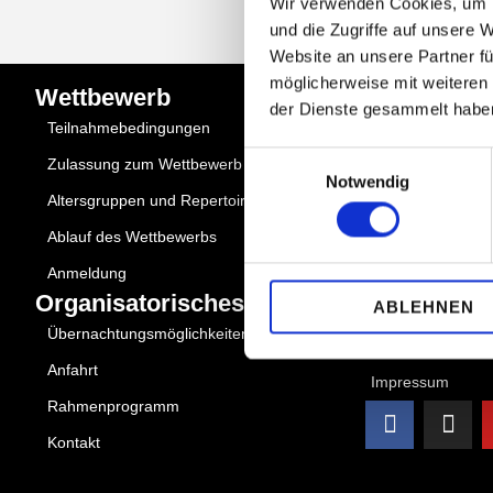
Wir verwenden Cookies, um I
und die Zugriffe auf unsere 
Website an unsere Partner fü
möglicherweise mit weiteren
Wettbewerb
Quick Links
der Dienste gesammelt habe
Teilnahmebedingungen
Über uns
Einwilligungsauswahl
Zulassung zum Wettbewerb
Partner
Notwendig
Altersgruppen und Repertoire
Mediadaten
Ablauf des Wettbewerbs
Aktuelles
Anmeldung
Förderer werden
Organisatorisches
ABLEHNEN
Vereinsmitglied 
Übernachtungsmöglichkeiten
Datenschutzerkl
Anfahrt
Impressum
Rahmenprogramm
Kontakt