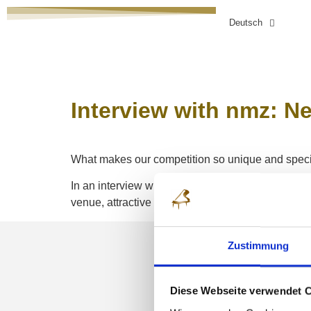
Deutsch
HOME
WETTBEWERB
ANMELDUNG
Interview with nmz: N
What makes our competition so unique and spec
In an interview with #nmz, our artistic director 
venue, attractive prizes in seven age groups, a 
Zustimmung
NEWSLETT
Diese Webseite verwendet 