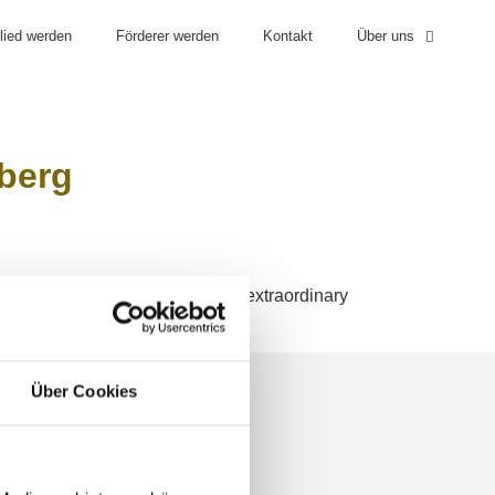
lied werden
Förderer werden
Kontakt
Über uns
ISATORISCHES
ARCHIV
nberg
f our piano competition with its extraordinary
Über Cookies