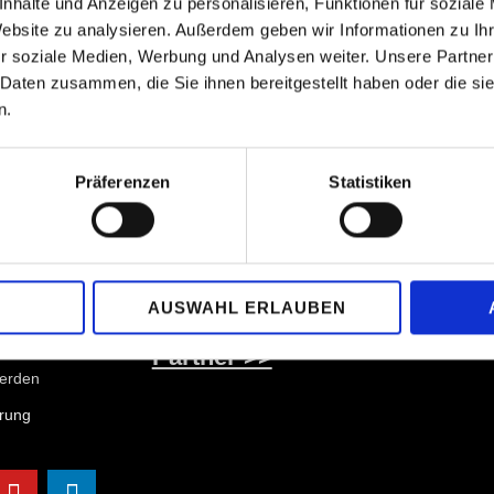
nhalte und Anzeigen zu personalisieren, Funktionen für soziale
Website zu analysieren. Außerdem geben wir Informationen zu I
r soziale Medien, Werbung und Analysen weiter. Unsere Partner
 Daten zusammen, die Sie ihnen bereitgestellt haben oder die s
n.
Verein
Präferenzen
Statistiken
info at piano-competition-kronberg.de
Montag bis Freitag 9:30 bis 18 Uhr
Geierfeld 49, D-65812 Bad Soden Ts
Mitgliedschaften
AUSWAHL ERLAUBEN
Partner >>
werden
ärung