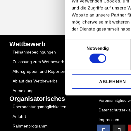
Wir verwenden Cookies, um I
und die Zugriffe auf unsere 
Website an unsere Partner fü
möglicherweise mit weiteren
der Dienste gesammelt habe
Einwilligungsauswahl
Wettbewerb
Quick Links
Notwendig
Teilnahmebedingungen
Über uns
Zulassung zum Wettbewerb
Partner
Altersgruppen und Repertoire
Mediadaten
Ablauf des Wettbewerbs
Aktuelles
ABLEHNEN
Anmeldung
Förderer werden
Organisatorisches
Vereinsmitglied 
Übernachtungsmöglichkeiten
Datenschutzerkl
Anfahrt
Impressum
Rahmenprogramm