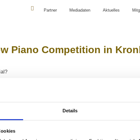
Partner
Mediadaten
Aktuelles
Mitg
PREISTRÄGERKONZERTE
CASALS FORUM
ORGAN
ew Piano Competition in Kro
ial?
Ulrike Danne-Feldmann answered these questions, the highlights o
festive prizewinners’ concert and much more.
Details
ER ABONNIEREN
Cookies