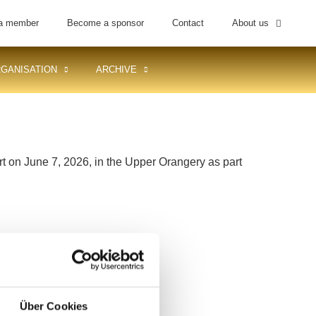
a member
Become a sponsor
Contact
About us
GANISATION
ARCHIVE
rt on June 7, 2026, in the Upper Orangery as part
ar beyond the
Über Cookies