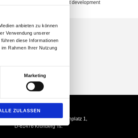
nce how our comprehensive talent development
 Medien anbieten zu können
hrer Verwendung unserer
 führen diese Informationen
ie im Rahmen Ihrer Nutzung
Marketing
Location
ALLE ZULASSEN
Casals Forum: Beethovenplatz 1,
D-61476 Kronberg Ts.