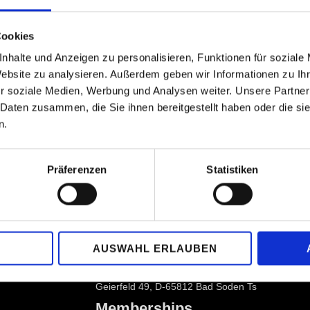
 after the competition! Our support - your enjoyment! Experie
Cookies
nhalte und Anzeigen zu personalisieren, Funktionen für soziale
Website zu analysieren. Außerdem geben wir Informationen zu I
r soziale Medien, Werbung und Analysen weiter. Unsere Partner
E TO NEWSLETTER
 Daten zusammen, die Sie ihnen bereitgestellt haben oder die s
n.
Präferenzen
Statistiken
Association
info at piano-competition-kronberg.de
AUSWAHL ERLAUBEN
Monday to Friday 9:30 am to 6 pm
Geierfeld 49, D-65812 Bad Soden Ts
Memberships