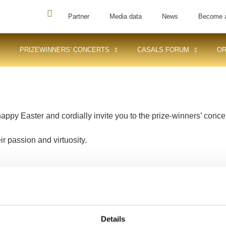
Partner
Media data
News
Become 
PRIZEWINNERS' CONCERTS
CASALS FORUM
OR
appy Easter and cordially invite you to the prize-winners’ conce
ir passion and virtuosity.
hensive - promoting talent f
Details