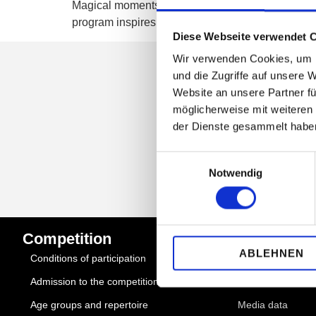
Magical moments and pianistic soundscapes even
program inspires and moves our young pianists.
Diese Webseite verwendet 
Wir verwenden Cookies, um I
und die Zugriffe auf unsere 
Website an unsere Partner fü
SUBSCRIB
möglicherweise mit weiteren
der Dienste gesammelt habe
Einwilligungsauswahl
Notwendig
Competition
Quick Links
ABLEHNEN
Conditions of participation
About us
Admission to the competition
Partner
Age groups and repertoire
Media data