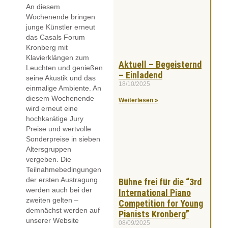
An diesem
Wochenende bringen
junge Künstler erneut
das Casals Forum
Kronberg mit
Klavierklängen zum
Aktuell – Begeisternd
Leuchten und genießen
– Einladend
seine Akustik und das
18/10/2025
einmalige Ambiente. An
diesem Wochenende
Weiterlesen »
wird erneut eine
hochkarätige Jury
Preise und wertvolle
Sonderpreise in sieben
Altersgruppen
vergeben. Die
Teilnahmebedingungen
der ersten Austragung
Bühne frei für die “3rd
werden auch bei der
International Piano
zweiten gelten –
Competition for Young
demnächst werden auf
Pianists Kronberg”
unserer Website
08/09/2025