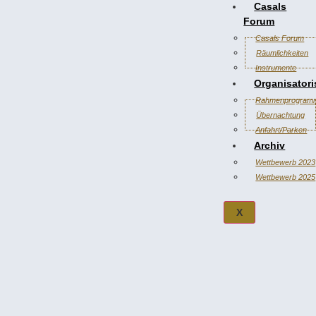
Casals
Forum
Casals Forum
Räumlichkeiten
Instrumente
Organisator
Rahmenprogram
Übernachtung
Anfahrt/Parken
Archiv
Wettbewerb 2023
Wettbewerb 2025
X