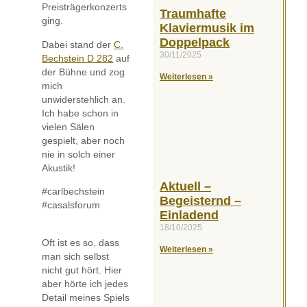
Preisträgerkonzerts
Traumhafte
ging.
Klaviermusik im
Doppelpack
Dabei stand der
C.
30/11/2025
Bechstein D 282
auf
der Bühne und zog
Weiterlesen »
mich
unwiderstehlich an.
Ich habe schon in
vielen Sälen
gespielt, aber noch
nie in solch einer
Akustik!
Aktuell –
#carlbechstein
Begeisternd –
#casalsforum
Einladend
18/10/2025
Oft ist es so, dass
Weiterlesen »
man sich selbst
nicht gut hört. Hier
aber hörte ich jedes
Detail meines Spiels