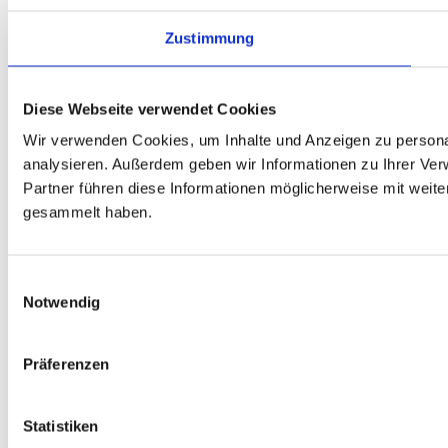
die Eintrittskarten.
>>Über die
Zustimmung
Mitgliedschaft
Alle
WettbewerbsteilnehmerInnen
Diese Webseite verwendet Cookies
erhalten freien Eintritt
Wir verwenden Cookies, um Inhalte und Anzeigen zu personal
und zusätzlich zwei
Freikarten!
analysieren. Außerdem geben wir Informationen zu Ihrer Ve
Partner führen diese Informationen möglicherweise mit weit
gesammelt haben.
Ulrike
Danne-
Feldmann
Einwilligungsauswahl
Notwendig
Präferenzen
Facebook
Statistiken